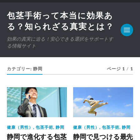
包茎手術って本当に効果あ
る？知られざる真実とは？
効果の真実に迫る！安心できる選択をサポートす
る情報サイト
カテゴリー:
静岡
ページ 1
/
1
健康（男性）
,
包茎手術
,
静岡
健康（男性）
,
包茎手術
,
静岡
静岡で進化する包茎
静岡で見つける最先